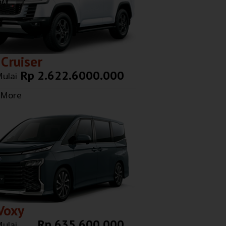
Cruiser
Rp 2.622.6000.000
ulai
 More
Voxy
Rp 635.600.000
ulai