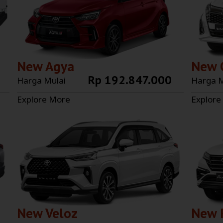
New Agya
New 
Rp 192.847.000
Harga Mulai
Harga M
Explore More
Explore
New Veloz
New 