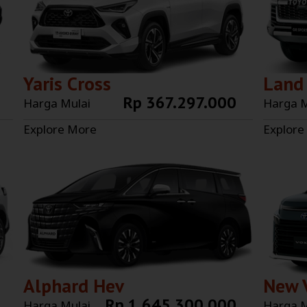
Yaris Cross
Land 
Rp 367.297.000
Harga Mulai
Harga M
Explore More
Explore
Alphard Hev
New 
Rp 1.645.300.000
Harga Mulai
Harga M