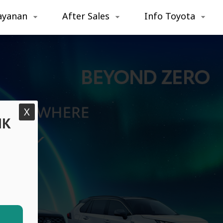
ayanan
After Sales
Info Toyota
X
IK