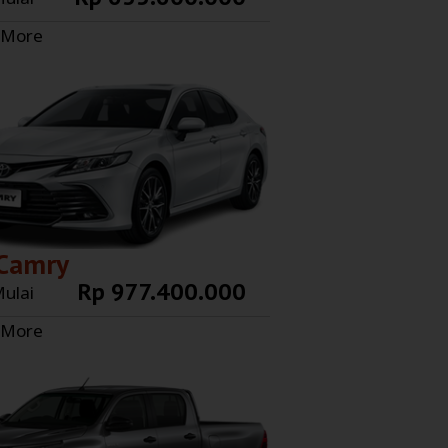
 More
Camry
Rp 977.400.000
ulai
 More