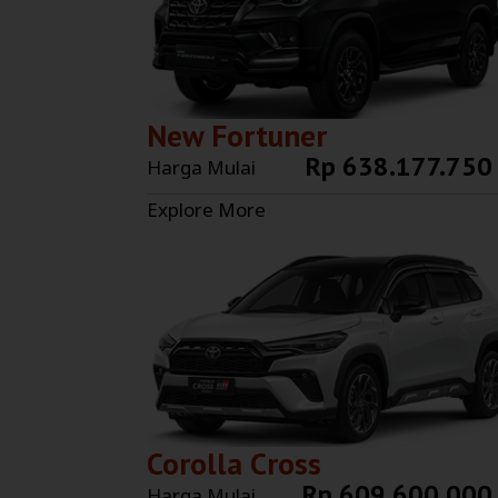
New Fortuner
Rp 638.177.750
Harga Mulai
Explore More
Corolla Cross
Rp 609.600.000
Harga Mulai