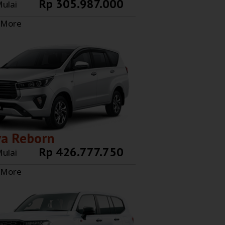
Rp 305.987.000
ulai
 More
va Reborn
Rp 426.777.750
ulai
 More