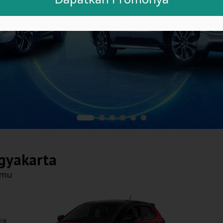
gyakarta
nmu